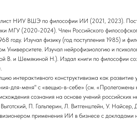
лист НИУ ВШЭ по философии ИИ (2021, 2023). Пост
ки МГУ (2020-2024). Член Российского философског
1968 году. Изучал физику (год поступления 1985) и фи
ом Университете. Изучал нейрофизиологию и психоло
ой В. и Шемякиной Н.). Издал книги по философии со
.
цию интерактивного конструктивизма как развитие у
ния-для-меня" с «вещью-в-себе» (см. «Пролегомены к
схождения сознания на основе учений российских не
 Выготский, П. Гальперин, Л. Витгенштейн, У. Найсер,
 визионером применения ИИ в бизнесе с докладами 