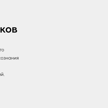
ков
го
сознания
й.